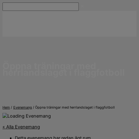
Hoppa
Sök
till
innehåll
Öppna träningar med
herrlandslaget i flaggfotboll
Hem
Evenemang
Öppna träningar med herrlandslaget i flaggfotboll
« Alla Evenemang
Detta evenemang har redan ägt rum.