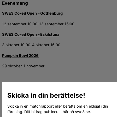
Evenemang
SWE3 Co-ed Open – Gothenburg
12 september 10:00
–
13 september 15:00
SWE3 Co-ed Open – Eskilstuna
3 oktober 10:00
–
4 oktober 16:00
Pumpkin Bowl 2026
29 oktober
–
1 november
Skicka in din berättelse!
Skicka in en matchrapport eller berätta om en eldsjäl i din
förening. Ditt bidrag publiceras här på swe3.se.