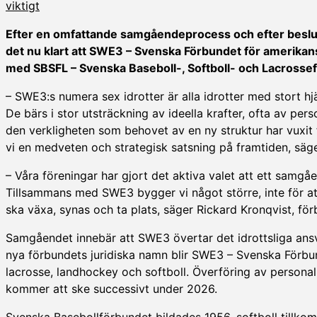
viktigt
Efter en omfattande samgåendeprocess och efter beslu
det nu klart att SWE3 – Svenska Förbundet för amerikan
med SBSFL – Svenska Baseboll-, Softboll- och Lacrosse
– SWE3:s numera sex idrotter är alla idrotter med stort h
De bärs i stor utsträckning av ideella krafter, ofta av per
den verkligheten som behovet av en ny struktur har vu
vi en medveten och strategisk satsning på framtiden, säg
– Våra föreningar har gjort det aktiva valet att ett samgå
Tillsammans med SWE3 bygger vi något större, inte för att f
ska växa, synas och ta plats, säger Rickard Kronqvist, fö
Samgåendet innebär att SWE3 övertar det idrottsliga ansva
nya förbundets juridiska namn blir SWE3 – Svenska Förbund
lacrosse, landhockey och softboll. Överföring av persona
kommer att ske successivt under 2026.
Svenska Basebollförbundet bildades 1956, softboll tillko