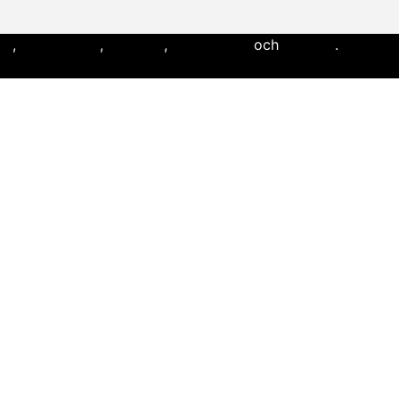
ll
,
flaggfotboll
,
lacrosse
,
landhockey
och
softboll
.