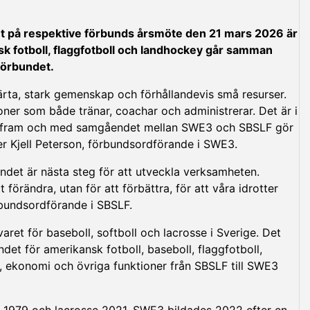
t på respektive förbunds årsmöte den 21 mars 2026 är
sk fotboll, flaggfotboll och landhockey går samman
förbundet.
järta, stark gemenskap och förhållandevis små resurser.
soner som både tränar, coachar och administrerar. Det är i
xit fram och med samgåendet mellan SWE3 och SBSLF gör
er Kjell Peterson, förbundsordförande i SWE3.
endet är nästa steg för att utveckla verksamheten.
örändra, utan för att förbättra, för att våra idrotter
rbundsordförande i SBSLF.
ret för baseboll, softboll och lacrosse i Sverige. Det
et för amerikansk fotboll, baseboll, flaggfotboll,
l, ekonomi och övriga funktioner från SBSLF till SWE3
m 1979 och lacrosse 2021. SWE3 bildades 2022 efter en