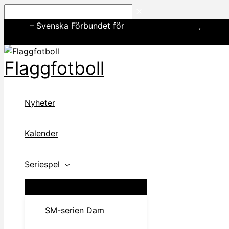
Hoppa
Sök
till
SWE3
– Svenska Förbundet för
amerikansk fotboll
,
basebo
innehåll
Flaggfotboll
Nyheter
Kalender
Seriespel
SM-serien Dam