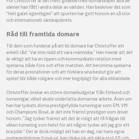
För Christoffer är det mest givande med domarskapet alla de
vänner han fått i andra delar av världen. Han beskriver det som
”helt galet egentligen” att sporten har gett honom en så stor
och internationell vänskapskrets.
Råd till framtida domare
Till dem som funderar på att bli domare har Christoffer ett
enkelt råd: ”Var inte rädd att vara människa.” Han menar att det
är viktigt att ha en öppen och kommunikativ relation med
spelarna, både före och efter matchen. Att berömma spelarna
för deras prestationer och att förklara sina beslut gör att
spelet blir både roligare och mer begripligt för alla inblandade.
Christoffer önskar en större domarbudgetar från förbund och
turneringar, vilket skulle underlätta domarnas arbete. Även om
han har lyckats döma prestigefyllda turneringar som EM, VM
och Champions Bowl, är det inte främst prestigen som driver
honom. ”Jag tycker främst att det är roligt att få frågan till
vilken turnering som helst för att någon tycker att jag gör ett
bra jobb.” Det är dock möjligt att han en dag, när hans egna
spelarambitioner tonat ut, kan tänka sig att sikta mot OS och