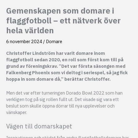
Gemenskapen som domare i
flaggfotboll – ett nätverk över
hela världen
6 november 2024
/
Domare
Christoffer Lindström har varit domare inom
flaggfotboll sedan 2020, en roll som först kom till på
grund av föreningskrav. ”Det var första säsongen med
Falkenberg Phoenix som vi deltog i seriespel, så jag fick
hoppa in som domare då,” berättar Christoffer.
Men det var efter turneringen Dorado Bowl 2022 som han
verkligen tog på sig rollen fullt ut. Det visade sig vara ett
beslut som skulle öppna dörrar till nya upplevelser och
vänskaper.
Vägen till domarskapet
Inspirationen och stödet från andra flaggfotbollsdomare har