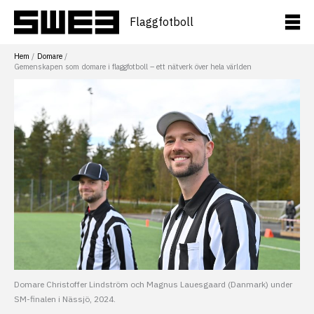
Hoppa
till
Flaggfotboll
innehåll
Hem
Domare
Gemenskapen som domare i flaggfotboll – ett nätverk över hela världen
Domare Christoffer Lindström och Magnus Lauesgaard (Danmark) under
SM-finalen i Nässjö, 2024.