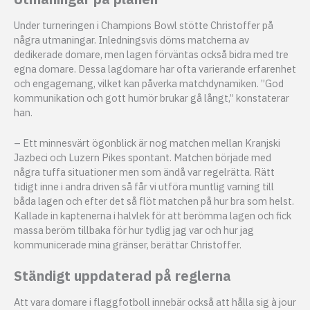
Under turneringen i Champions Bowl stötte Christoffer på
några utmaningar. Inledningsvis döms matcherna av
dedikerade domare, men lagen förväntas också bidra med tre
egna domare. Dessa lagdomare har ofta varierande erfarenhet
och engagemang, vilket kan påverka matchdynamiken. ”God
kommunikation och gott humör brukar gå långt,” konstaterar
han.
– Ett minnesvärt ögonblick är nog matchen mellan Kranjski
Jazbeci och Luzern Pikes spontant. Matchen började med
några tuffa situationer men som ändå var regelrätta. Rätt
tidigt inne i andra driven så får vi utföra muntlig varning till
båda lagen och efter det så flöt matchen på hur bra som helst.
Kallade in kaptenerna i halvlek för att berömma lagen och fick
massa beröm tillbaka för hur tydlig jag var och hur jag
kommunicerade mina gränser, berättar Christoffer.
Ständigt uppdaterad på reglerna
Att vara domare i flaggfotboll innebär också att hålla sig à jour