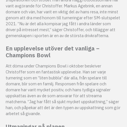
varit avgörande för Christoffer. Markus Agebrink, en annan
domare och vän, har varit en viktig del av hans resa, inte minst
genom att dra med honom till turneringar efter SM-slutspelet
2021. ”Nu är det alla kompisar jag fått i andra länder som
driver på intresset mest,” säger Christoffer, och tillägger att
gemenskapen i sporten är en av de största drivkrafterna.
En upplevelse utöver det vanliga –
Champions Bowl
Att döma under Champions Bowl i oktober beskriver
Christoffer som en fantastisk upplevelse. Han ser varje
turnering som en ”liten bubbla” där alla, från spelare till
domare, blir som en familj. Responsen från spelare och
domare har varit mycket positiv, och hans tydliga signaler
uppskattas även av de som ansvarar för att streama
matcherna. ”Jag har fått så sjukt mycket uppskattning,” säger
han, och påpekar att det är den typen av uppskattning som gör
arbetet så givande.
Utmaningar på planen