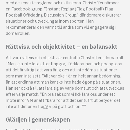
med de senaste reglerna och riktlinjerna. Christoffer nämner
en Facebook-grupp, ”Instant Replay (Flag Football) Flag
Football Officiating Discussion Group,” där domare diskuterar
situationer och utvecklingar inom sporten. Han
rekommenderar den varmt till andra som vill engagera sig i
domarrollen.
Rättvisa och objektivitet – en balansakt
Att vara rättvis och objektiv är centralt i Christoffers domarroll.
”Man ska inte leta efter flaggor,” förklarar han och poängterar
att det är viktigt att vara ärlig och att inte döma situationer
som man inte sett. ”Allt var okej” är en helt annan bedömning
än att erkänna att man kanske inte hade ögon på situationen.
Han ser också till att lära sig av varje domslut och att utvecklas
efter varje match. ”En bra sak som vi fick lära oss under ett
möte inför VM är att ”bara för att det ser tufft ut betyder det
inte att det är en flagga, på gott och ont”.”
Glädjen i gemenskapen