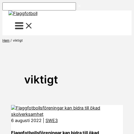
Hoppa
Sök
till
innehåll
Hem
viktigt
viktigt
6 augusti 2022
|
SWE3
Flaggfotbollsföreningar kan bidra till ökad