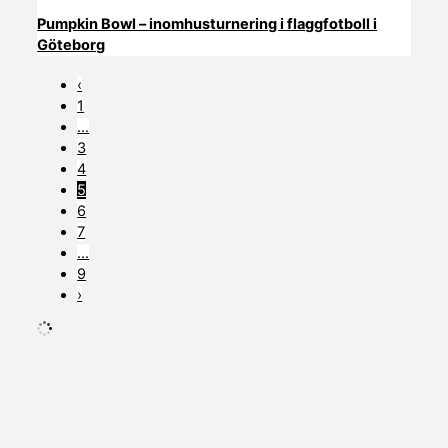
Pumpkin Bowl – inomhusturnering i flaggfotboll i
Göteborg
‹
1
…
3
4
5
6
7
…
9
›