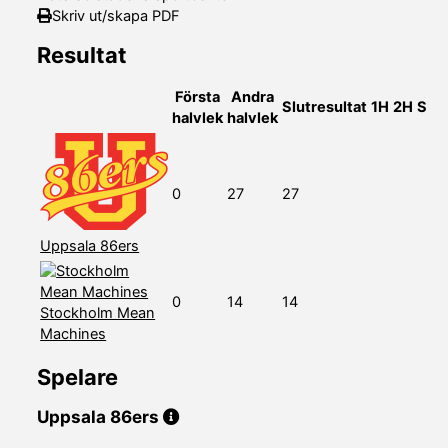
Skriv ut/skapa PDF
Resultat
Första
Andra
Slutresultat
1H
2H
S
halvlek
halvlek
0
27
27
Uppsala 86ers
0
14
14
Stockholm Mean
Machines
Spelare
Uppsala 86ers