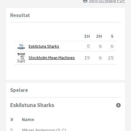
Skriv ut/skapa PDF
Resultat
1H
2H
S
0
6
6
Eskilstuna Sharks
19
6
25
Stockholm Mean Machines
Spelare
Eskilstuna Sharks
#
Namn
2
Mikael Andersson (S, C)