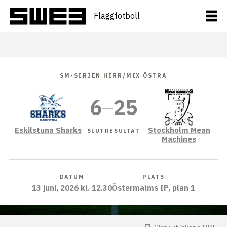
Hoppa
till
Flaggfotboll
innehåll
SM-SERIEN HERR/MIX ÖSTRA
6
–
25
Eskilstuna Sharks
Stockholm Mean
SLUTRESULTAT
Machines
DATUM
PLATS
13 juni, 2026 kl. 12.30
Östermalms IP, plan 1