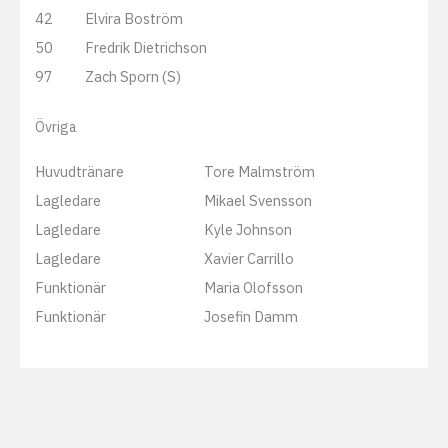
42
Elvira Boström
50
Fredrik Dietrichson
97
Zach Sporn (S)
Övriga
Huvudtränare
Tore Malmström
Lagledare
Mikael Svensson
Lagledare
Kyle Johnson
Lagledare
Xavier Carrillo
Funktionär
Maria Olofsson
Funktionär
Josefin Damm