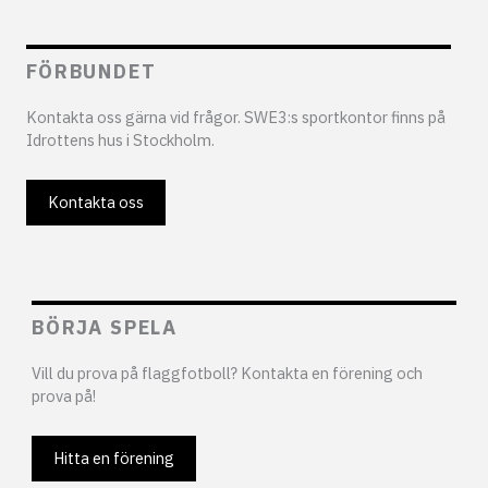
FÖRBUNDET
Kontakta oss gärna vid frågor. SWE3:s sportkontor finns på
Idrottens hus i Stockholm.
Kontakta oss
BÖRJA SPELA
Vill du prova på flaggfotboll? Kontakta en förening och
prova på!
Hitta en förening