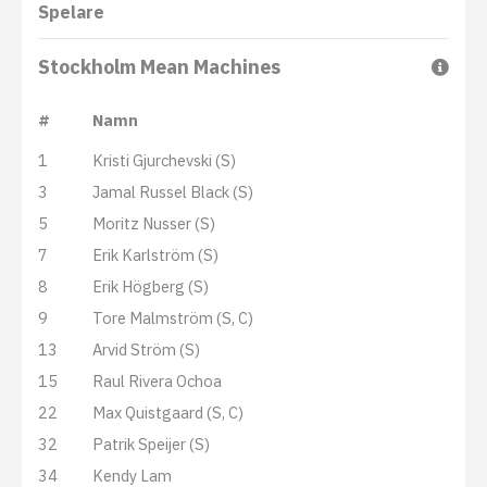
Spelare
Stockholm Mean Machines
#
Namn
1
Kristi Gjurchevski (S)
3
Jamal Russel Black (S)
5
Moritz Nusser (S)
7
Erik Karlström (S)
8
Erik Högberg (S)
9
Tore Malmström (S, C)
13
Arvid Ström (S)
15
Raul Rivera Ochoa
22
Max Quistgaard (S, C)
32
Patrik Speijer (S)
34
Kendy Lam