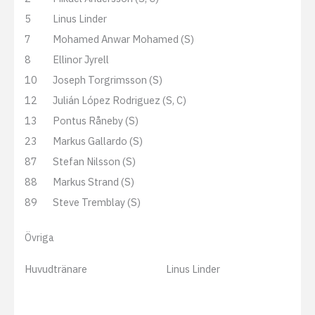
5
Linus Linder
7
Mohamed Anwar Mohamed (S)
8
Ellinor Jyrell
10
Joseph Torgrimsson (S)
12
Julián López Rodriguez (S, C)
13
Pontus Råneby (S)
23
Markus Gallardo (S)
87
Stefan Nilsson (S)
88
Markus Strand (S)
89
Steve Tremblay (S)
Övriga
Huvudtränare
Linus Linder