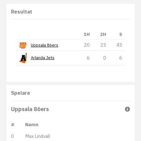
Resultat
1H
2H
S
20
25
45
Uppsala 86ers
6
0
6
Arlanda Jets
Spelare
Uppsala 86ers
#
Namn
0
Max Lindvall