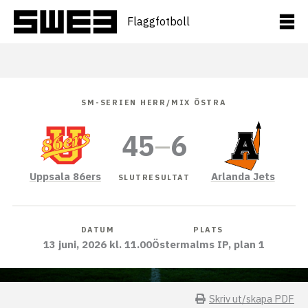
Hoppa
till
Flaggfotboll
innehåll
SM-SERIEN HERR/MIX ÖSTRA
45
–
6
Uppsala 86ers
Arlanda Jets
SLUTRESULTAT
DATUM
PLATS
13 juni, 2026 kl. 11.00
Östermalms IP, plan 1
Skriv ut/skapa PDF