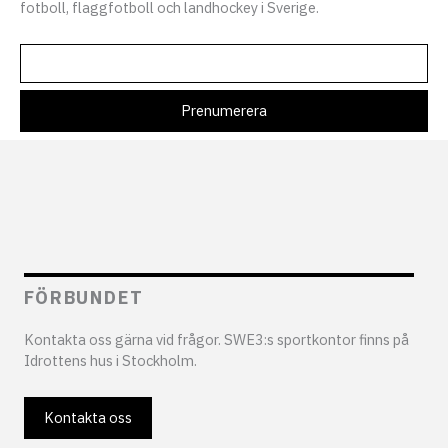
fotboll, flaggfotboll och landhockey i Sverige.
FÖRBUNDET
Kontakta oss gärna vid frågor. SWE3:s sportkontor finns på
Idrottens hus i Stockholm.
Kontakta oss