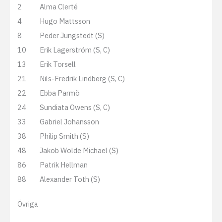
2
Alma Clerté
4
Hugo Mattsson
8
Peder Jungstedt (S)
10
Erik Lagerström (S, C)
13
Erik Torsell
21
Nils-Fredrik Lindberg (S, C)
22
Ebba Parmö
24
Sundiata Owens (S, C)
33
Gabriel Johansson
38
Philip Smith (S)
48
Jakob Wolde Michael (S)
86
Patrik Hellman
88
Alexander Toth (S)
Övriga