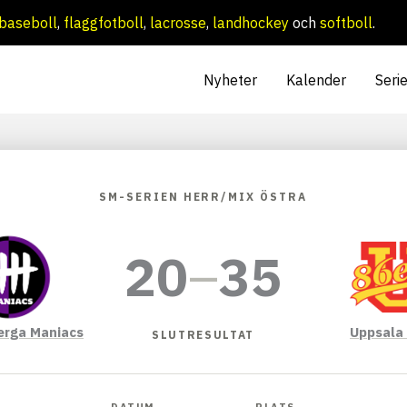
baseboll
,
flaggfotboll
,
lacrosse
,
landhockey
och
softboll
.
Nyheter
Kalender
Seri
SM-SERIEN HERR/MIX ÖSTRA
20
–
35
rga Maniacs
Uppsala
SLUTRESULTAT