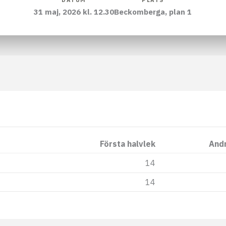
DATUM
PLATS
31 maj, 2026 kl. 12.30
Beckomberga, plan 1
Första halvlek
Andr
14
14