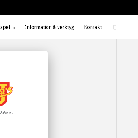
espel
Information & verktyg
Kontakt
 86ers