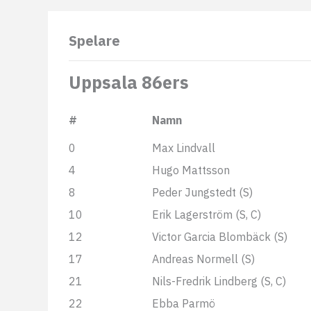
Spelare
Uppsala 86ers
#
Namn
0
Max Lindvall
4
Hugo Mattsson
8
Peder Jungstedt (S)
10
Erik Lagerström (S, C)
12
Victor Garcia Blombäck (S)
17
Andreas Normell (S)
21
Nils-Fredrik Lindberg (S, C)
22
Ebba Parmö