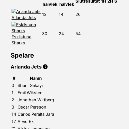
Slutresultat
1H
2H
S
halvlek
halvlek
12
14
26
Arlanda Jets
30
24
54
Eskilstuna
Sharks
Spelare
Arlanda Jets
#
Namn
0
Sharif Sekayi
1
Emil Wiksten
2
Jonathan Wittberg
3
Oscar Persson
14
Carlos Peralta Jara
17
Arvid Ek
71
Viktor Jeppsson