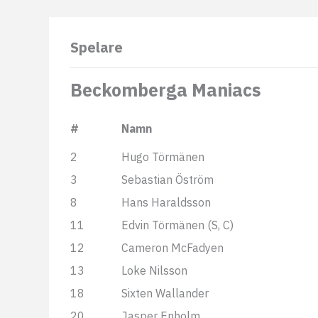
Spelare
Beckomberga Maniacs
#
Namn
2
Hugo Törmänen
3
Sebastian Öström
8
Hans Haraldsson
11
Edvin Törmänen (S, C)
12
Cameron McFadyen
13
Loke Nilsson
18
Sixten Wallander
20
Jasper Enholm