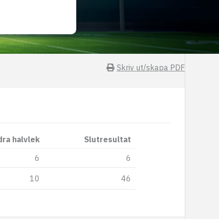
Skriv ut/skapa PDF
ra halvlek
Slutresultat
6
6
10
46