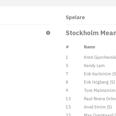
Spelare
Stockholm Mean
#
Namn
1
Kristi Gjurchevski
5
Kendy Lam
7
Erik Karlström (S
8
Erik Högberg (S)
9
Tore Malmström (
13
Raul Rivera Ocho
15
Arvid Ström (S)
22
Max Quistgaard (