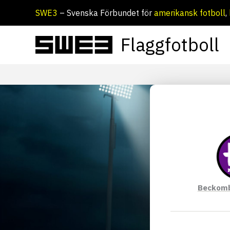
Hoppa
SWE3
– Svenska Förbundet för
amerikansk fotboll
,
till
innehåll
Flaggfotboll
Beckomb