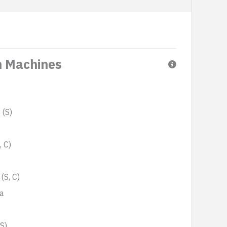
 Machines
 (S)
, C)
S, C)
a
S)