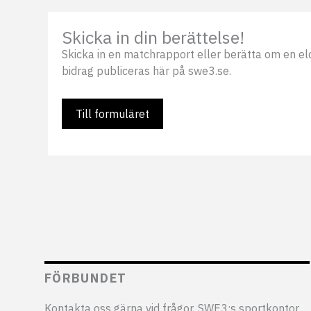
Skicka in din berättelse!
Skicka in en matchrapport eller berätta om en eldsj
bidrag publiceras här på swe3.se.
Till formuläret
FÖRBUNDET
Kontakta oss gärna vid frågor. SWE3:s sportkontor