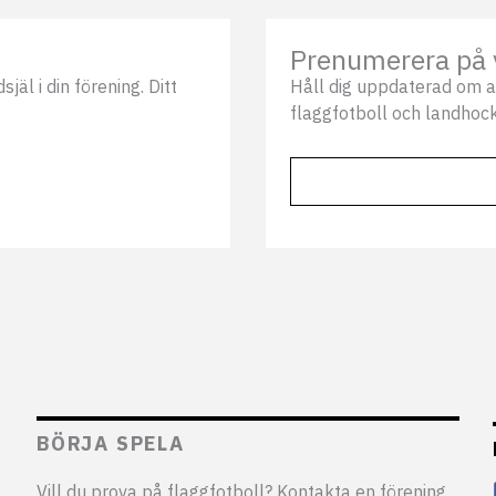
Prenumerera på 
äl i din förening. Ditt
Håll dig uppdaterad om a
flaggfotboll och landhock
BÖRJA SPELA
Vill du prova på flaggfotboll? Kontakta en förening