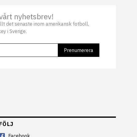
vårt nyhetsbrev!
llt det senaste inom amerikansk fotboll,
ey i Sverige.
FÖLJ
Facebook