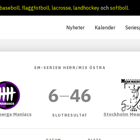
baseboll
,
flaggfotboll
,
lacrosse
,
landhockey
och
softboll
.
Nyheter
Kalender
Series
SM-SERIEN HERR/MIX ÖSTRA
6
–
46
erga Maniacs
Stockholm Mea
SLUTRESULTAT