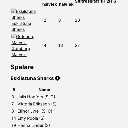
Slutresultat
1H
2H
S
halvlek
halvlek
12
8
20
Eskilstuna
Sharks
14
13
27
Göteborg
Marvels
Spelare
Eskilstuna Sharks
#
Namn
3
Julia Högfors (S, C)
7
Viktoria Eriksson (S)
8
Ellinor Jyrell (S, C)
14
Emy Poola (S)
19
Hanna Linder (S)