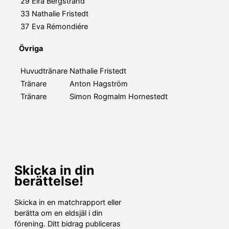
29
Eira Bergstrand
33
Nathalie Fristedt
37
Eva Rémondiére
Övriga
Huvudtränare
Nathalie Fristedt
Tränare
Anton Hagström
Tränare
Simon Rogmalm Hornestedt
Skicka in din
berättelse!
Skicka in en matchrapport eller
berätta om en eldsjäl i din
förening. Ditt bidrag publiceras