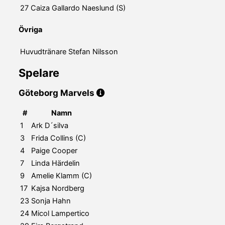
27
Caiza Gallardo Naeslund (S)
Övriga
Huvudtränare
Stefan Nilsson
Spelare
Göteborg Marvels
#
Namn
1
Ark D´silva
3
Frida Collins (C)
4
Paige Cooper
7
Linda Härdelin
9
Amelie Klamm (C)
17
Kajsa Nordberg
23
Sonja Hahn
24
Micol Lampertico