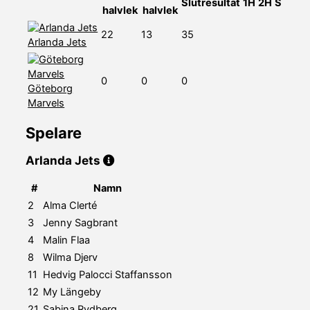
Slutresultat
1H
2H
S
halvlek
halvlek
22
13
35
Arlanda Jets
0
0
0
Göteborg
Marvels
Spelare
Arlanda Jets
#
Namn
2
Alma Clerté
3
Jenny Sagbrant
4
Malin Flaa
8
Wilma Djerv
11
Hedvig Palocci Staffansson
12
My Längeby
21
Sabina Rydberg