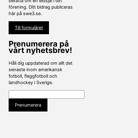
berätta om en eldsjäl i din
förening. Ditt bidrag publiceras
här på swe3.se.
Till formuläret
Prenumerera på
vårt nyhetsbrev!
Håll dig uppdaterad om allt det
senaste inom amerikansk
fotboll, flaggfotboll och
landhockey i Sverige.