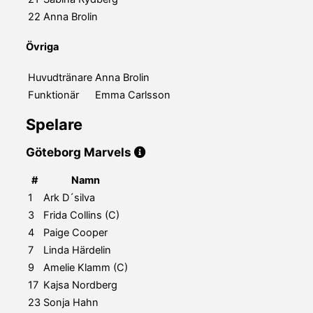
22
Anna Brolin
Övriga
Huvudtränare
Anna Brolin
Funktionär
Emma Carlsson
Spelare
Göteborg Marvels
#
Namn
1
Ark D´silva
3
Frida Collins (C)
4
Paige Cooper
7
Linda Härdelin
9
Amelie Klamm (C)
17
Kajsa Nordberg
23
Sonja Hahn