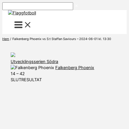
Hoppa
Sök
till
innehåll
Hem
Falkenberg Phoenix vs S:t Staffan Saviours – 2024-06-01 kl. 13:30
Utvecklingsserien Södra
Falkenberg Phoenix
14
–
42
SLUTRESULTAT