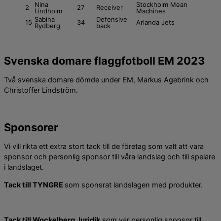
Nina
Stockholm Mean
2
27
Receiver
Lindholm
Machines
Sabina
Defensive
15
34
Arlanda Jets
Rydberg
back
Svenska domare flaggfotboll EM 2023
Två svenska domare dömde under EM, Markus Agebrink och
Christoffer Lindström.
Sponsorer
Vi vill rikta ett extra stort tack till de företag som valt att vara
sponsor och personlig sponsor till våra landslag och till spelare
i landslaget.
Tack till TYNGRE
som sponsrat landslagen med produkter.
Tack till Wockelberg Juridik
som var personlig sponsor till