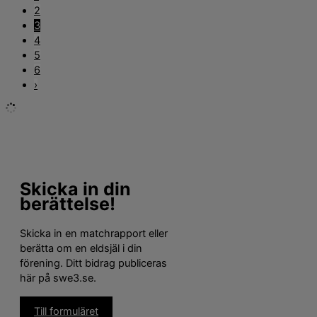
2
3
4
5
6
›
Skicka in din
berättelse!
Skicka in en matchrapport eller
berätta om en eldsjäl i din
förening. Ditt bidrag publiceras
här på swe3.se.
Till formuläret