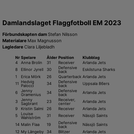
Damlandslaget Flaggfotboll EM 2023
Förbundskapten
dam
Stefan Nilsson
Materialare
Max Magnusson
Lagledare
Clara Liljebladh
Nr
Spelare
Ålder
Position
Klubblag
4
Anna Brolin
31
Receiver
Arlanda Jets
Defensive
8
Ellinor Jyrell
30
Eskilstuna Sharks
back
1
Erica Mörk
26
Quarterback
Arlanda Jets
Hedvig
Defensive
11
34
Uppsala 86ers
Palocci
back
Jenny
Defensive
6
34
Arlanda Jets
Gramenius
back
Jenny
Receiver,
3
23
Arlanda Jets
Sagbrant
center
9
Kristin Salmi
26
Receiver
Arlanda Jets
Louise
5
31
Receiver
Nässjö Saints
Wahlström
Defensive
14
Malin Flaa
19
Nässjö Saints
back
12
My Längeby
34
Blitzer
Arlanda Jets