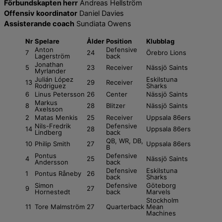
Förbundskapten herr
Andreas Hellström
Offensiv koordinator
Daniel Davies
Assisterande coach
Sundiata Owens
Nr
Spelare
Ålder
Position
Klubb
lag
Anton
Defensive
7
24
Örebro Lions
Lagerström
back
Jonathan
5
23
Receiver
Nässjö Saints
Myrlander
Julián López
Eskilstuna
13
29
Receiver
Rodriguez
Sharks
6
Linus Petersson
26
Center
Nässjö Saints
Markus
8
28
Blitzer
Nässjö Saints
Axelsson
2
Matas Menkis
25
Receiver
Uppsala 86ers
Nils-Fredrik
Defensive
14
28
Uppsala 86ers
Lindberg
back
QB, WR, DB,
10
Philip Smith
27
Uppsala 86ers
B
Pontus
Defensive
4
25
Nässjö Saints
Andersson
back
Defensive
Eskilstuna
1
Pontus Råneby
26
back
Sharks
Simon
Defensive
Göteborg
9
27
Hornestedt
back
Marvels
Stockholm
11
Tore Malmström
27
Quarterback
Mean
Machines