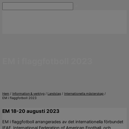
Hoppa
Sök
till
innehåll
EM i flaggfotboll 2023
Hem
Information & verktyg
Landslag
Internationella mästerskap
EM i flaggfotboll 2023
EM 18-20 augusti 2023
EM i flaggfotboll arrangerades av det internationella förbundet
IFAF, International Federation of American Football, och