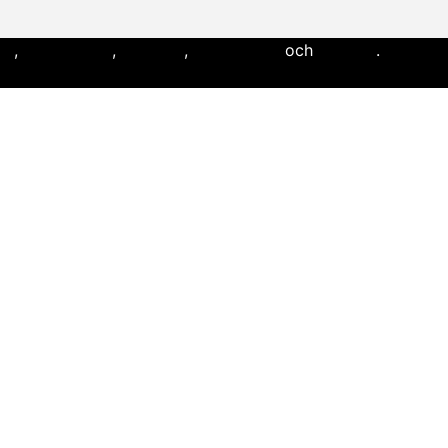
ll
,
flaggfotboll
,
lacrosse
,
landhockey
och
softboll
.