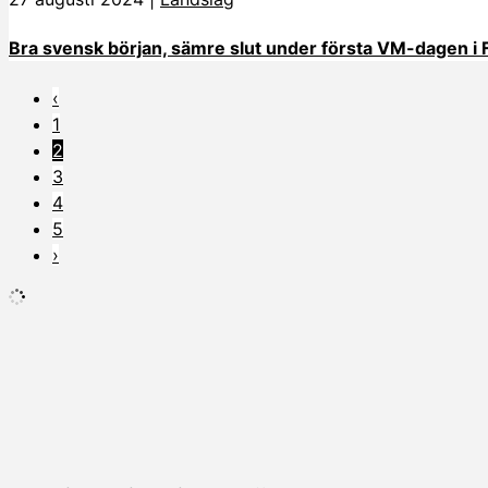
Bra svensk början, sämre slut under första VM-dagen i 
‹
1
2
3
4
5
›