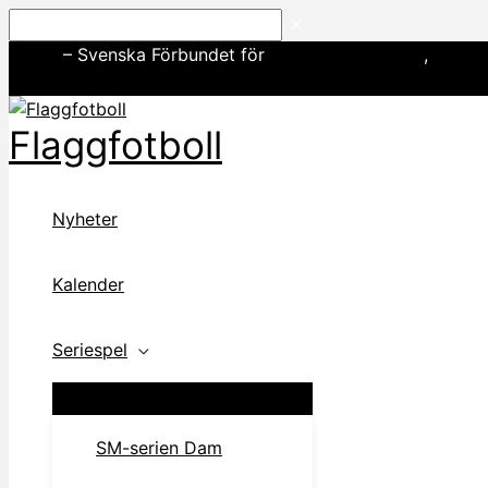
Hoppa
Sök
till
SWE3
– Svenska Förbundet för
amerikansk fotboll
,
basebo
innehåll
Flaggfotboll
Nyheter
Kalender
Seriespel
SM-serien Dam